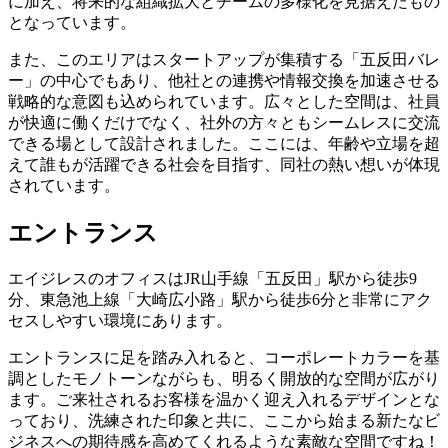
に加え、将来的な組織拡大とチームの多様化を見据えたもの
となっています。
また、このエリアはスタートアップが集積する「五反田バレ
ー」の中心でもあり、他社との連携や情報交換を加速させる
戦略的な意図も込められています。広々とした空間は、社員
が快適に働くだけでなく、社外の方々ともシームレスに交流
できる場として設計されました。ここには、年齢や立場を超
えて誰もが活躍できる社会を目指す、同社の熱い想いが体現
されています。
エントランス
エイジレスのオフィスはJR山手線「五反田」駅から徒歩9
分、東急池上線「大崎広小路」駅から徒歩6分と非常にアク
セスしやすい環境にあります。
エントランスに足を踏み入れると、コーポレートカラーを基
調としたモノトーンながらも、明るく開放的な空間が広がり
ます。ご来社されるお客様を温かく迎え入れるデザインとな
っており、洗練された印象と共に、ここから始まる新たなビ
ジネスへの期待感を高めてくれるような素敵な空間ですね！