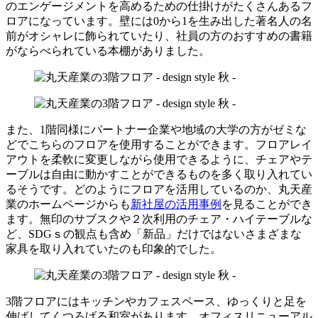
のエンゲージメントを高めるための仕掛けがたくさんあるフ
ロアになっています。壁には0から1を生み出した著名人の名
前がオシャレに飾られていたり、社員の方のおすすめの書籍
がならべられている本棚がありました。
また、1階同様にパートナー企業や地域の大学の方がゼミな
どでこちらのフロアを使用することができます。フロアレイ
アウトを柔軟に変更しながら使用できるように、チェアやテ
ーブルは自由に動かすことができるものを多く取り入れてい
るそうです。どのようにフロアを活用しているのか、丸天産
業のホームページからも
新社屋の活用事例
を見ることができ
ます。無印のサブスクや２次利用のチェア・ハイテーブルな
ど、SDGｓの観点も含め「新品」だけではないさまざまな
家具を取り入れていたのも印象的でした。
3階フロアにはキッチンやカフェスペース、ゆっくりと足を
伸ばしてくつろげる和室があります。オフィスリニューアル