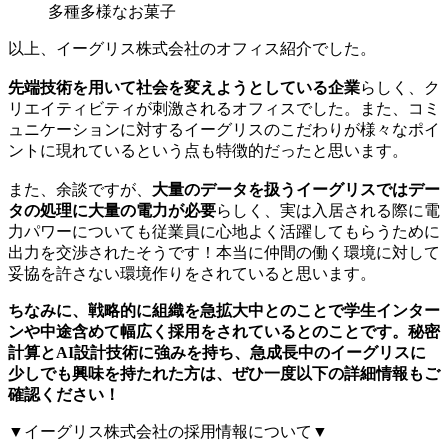
多種多様なお菓子
以上、イーグリス株式会社のオフィス紹介でした。
先端技術を用いて社会を変えようとしている企業
らしく、ク
リエイティビティが刺激されるオフィスでした。また、コミ
ュニケーションに対するイーグリスのこだわりが様々なポイ
ントに現れているという点も特徴的だったと思います。
また、余談ですが、
大量のデータを扱うイーグリスではデー
タの処理に大量の電力が必要
らしく、実は入居される際に電
力パワーについても従業員に心地よく活躍してもらうために
出力を交渉されたそうです！本当に仲間の働く環境に対して
妥協を許さない環境作りをされていると思います。
ちなみに、戦略的に組織を急拡大中とのことで学生インター
ンや中途含めて幅広く採用をされているとのことです。秘密
計算とAI設計技術に強みを持ち、急成長中のイーグリスに
少しでも興味を持たれた方は、ぜひ一度以下の詳細情報もご
確認ください！
▼イーグリス株式会社の採用情報について▼