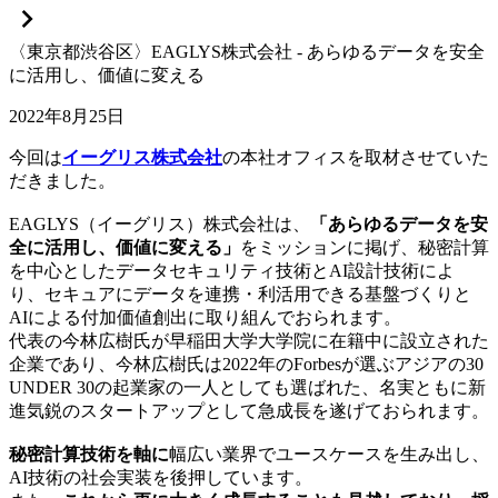
〈東京都渋谷区〉EAGLYS株式会社 - あらゆるデータを安全
に活用し、価値に変える
2022年8月25日
今回は
イーグリス株式会社
の本社オフィスを取材させていた
だきました。
EAGLYS（イーグリス）株式会社は、
「あらゆるデータを安
全に活用し、価値に変える」
をミッションに掲げ、秘密計算
を中心としたデータセキュリティ技術とAI設計技術によ
り、セキュアにデータを連携・利活用できる基盤づくりと
AIによる付加価値創出に取り組んでおられます。
代表の今林広樹氏が早稲田大学大学院に在籍中に設立された
企業であり、今林広樹氏は2022年のForbesが選ぶアジアの30
UNDER 30の起業家の一人としても選ばれた、名実ともに新
進気鋭のスタートアップとして急成長を遂げておられます。
秘密計算技術を軸に
幅広い業界でユースケースを生み出し、
AI技術の社会実装を後押しています。