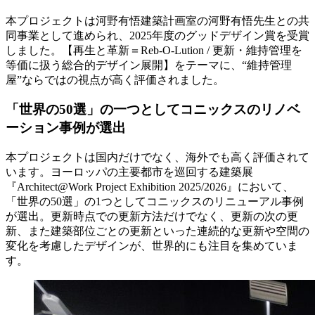
本プロジェクトは河野有悟建築計画室の河野有悟先生との共
同事業として進められ、2025年度のグッドデザイン賞を受賞
しました。【再生と革新＝Reb-O-Lution / 更新・維持管理を
等価に扱う総合的デザイン展開】をテーマに、“維持管理
屋”ならではの視点が高く評価されました。
「世界の50選」の一つとしてコニックスのリノベ
ーション事例が選出
本プロジェクトは国内だけでなく、海外でも高く評価されて
います。ヨーロッパの主要都市を巡回する建築展
『Architect@Work Project Exhibition 2025/2026』において、
「世界の50選」の1つとしてコニックスのリニューアル事例
が選出。更新時点での更新方法だけでなく、更新の次の更
新、また建築部位ごとの更新といった連続的な更新や空間の
変化を考慮したデザインが、世界的にも注目を集めていま
す。