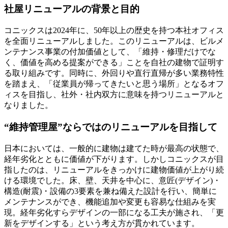
社屋リニューアルの背景と目的
コニックスは2024年に、50年以上の歴史を持つ本社オフィス
を全面リニューアルしました。このリニューアルは、ビルメ
ンテナンス事業の付加価値として、「維持・修理だけでな
く、価値を高める提案ができる」ことを自社の建物で証明す
る取り組みです。同時に、外回りや直行直帰が多い業務特性
を踏まえ、「従業員が帰ってきたいと思う場所」となるオフ
ィスを目指し、社外・社内双方に意味を持つリニューアルと
なりました。
“維持管理屋”ならではのリニューアルを目指して
日本においては、一般的に建物は建てた時が最高の状態で、
経年劣化とともに価値が下がります。しかしコニックスが目
指したのは、リニューアルをきっかけに建物価値が上がり続
ける環境でした。床、壁、天井を中心に、意匠(デザイン)・
構造(耐震)・設備の3要素を兼ね備えた設計を行い、簡単に
メンテナンスができ、機能追加や変更も容易な仕組みを実
現。経年劣化すらデザインの一部になる工夫が施され、「更
新をデザインする」という考え方が貫かれています。